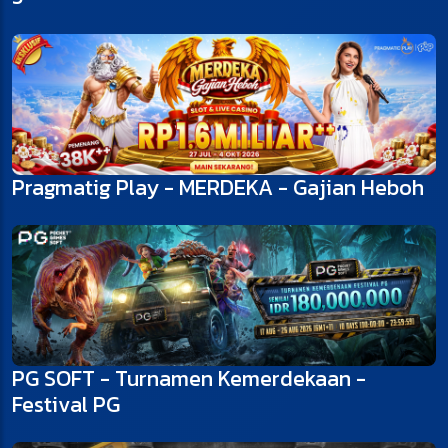
Pragmatig Play - MERDEKA - Gajian Heboh
PG SOFT - Turnamen Kemerdekaan -
Festival PG