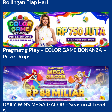
Rollingan Tiap Hari
Pragmatig Play - COLOR GAME BONANZA -
Prize Drops
DAILY WINS MEGA GACOR - Season 4 Level
5