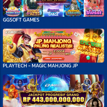
GGSOFT GAMES
PLAYTECH - MAGIC MAHJONG JP