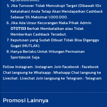
Jika Turnover Tidak Mencukupi Target (Dibawah 10x
Kekalahan) Anda Tetap Akan Mendapatkan Cashback
Sebesar 5% Maksimal 1.000.000 .
Jika Ada Unsur Kecurangan Maka Pihak Admin
OTOT133
Berhak Membatalkan atau Tidak
Memberikan Cashback Tersebut.
Keputusan yang Sudah Dibuat Tidak Bisa Diganggu
Gugat (MUTLAK).
Hanya Berlaku Untuk Hitungan Permainan
Sportsbook Saja.
Follow Instagram : Instagram Join Facebook : Facebook
Chat langsung ke Whatsapp : Whatsapp Chat langsung ke
Livechat : Livechat Join langsung ke Telegram : Telegram
Promosi Lainnya