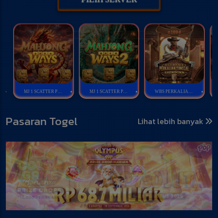
Pasaran Togel
Lihat lebih banyak