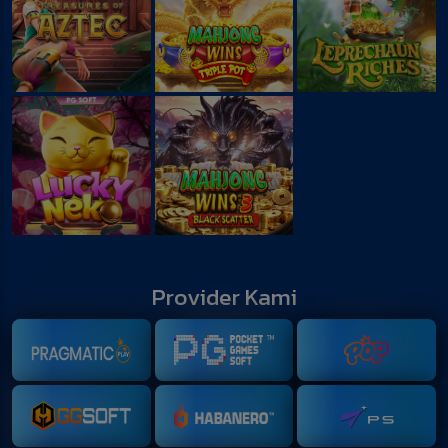
Provider Kami