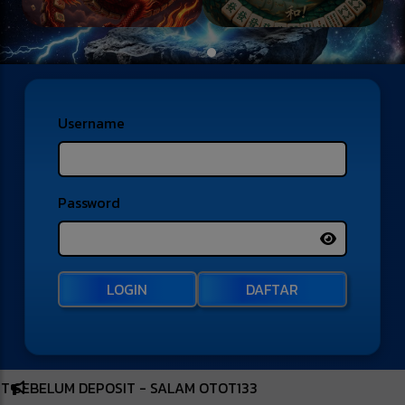
Username
Password
LOGIN
DAFTAR
 - SALAM OTOT133