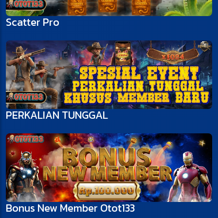
Scatter Pro
PERKALIAN TUNGGAL
Bonus New Member Otot133