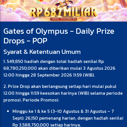
Gates of Olympus - Daily Prize
Drops - POP
Syarat & Ketentuan Umum
1. 549,850 hadiah dengan total hadiah senilai Rp
68,780,250,000 akan diberikan mulai 3 Agustus 2026
12:00 hingga 28 September 2026 11:59 (WIB).
2. Prize Drop akan berlangsung setiap hari mulai pukul
12:00 hingga 11:59 keesokan harinya (WIB) selama periode
promosi. Periode Promosi:
Minggu ke 1 & ke 5 (3-10 Agustus & 31 Agustus – 7
Sept): 26,150 pemenang harian, dengan hadiah senilai
Rp 3,588,750,000 setiap harinya.