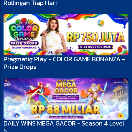
Rollingan Tiap Hari
Pragmatig Play - COLOR GAME BONANZA -
Prize Drops
DAILY WINS MEGA GACOR - Season 4 Level
5