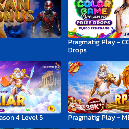
Pragmatig Play - 
Drops
son 4 Level 5
Pragmatig Play - 