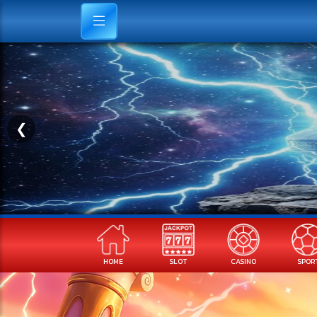
❮
HOME
SLOT
CASINO
SPOR