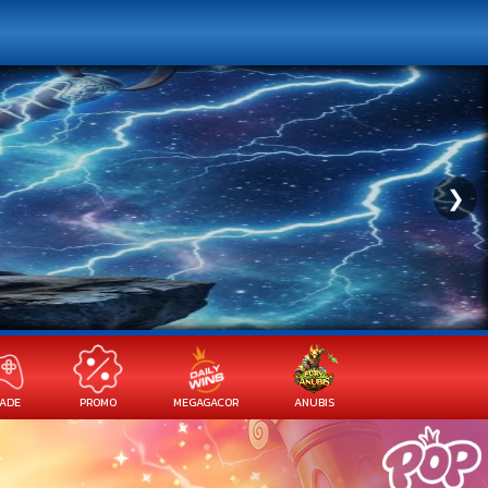
❯
ADE
PROMO
MEGAGACOR
ANUBIS