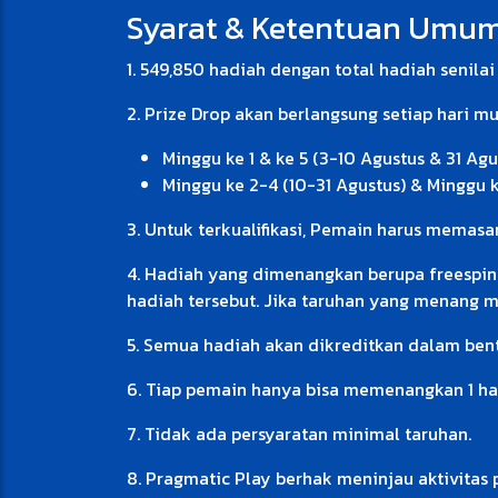
Syarat & Ketentuan Umu
1. 549,850 hadiah dengan total hadiah senila
2. Prize Drop akan berlangsung setiap hari m
Minggu ke 1 & ke 5 (3-10 Agustus & 31 Ag
Minggu ke 2-4 (10-31 Agustus) & Minggu 
3. Untuk terkualifikasi, Pemain harus memas
4. Hadiah yang dimenangkan berupa freespi
hadiah tersebut. Jika taruhan yang menang mel
5. Semua hadiah akan dikreditkan dalam bent
6. Tiap pemain hanya bisa memenangkan 1 ha
7. Tidak ada persyaratan minimal taruhan.
8. Pragmatic Play berhak meninjau aktivita