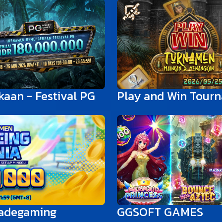
aan - Festival PG
Play and Win Tour
padegaming
GGSOFT GAMES