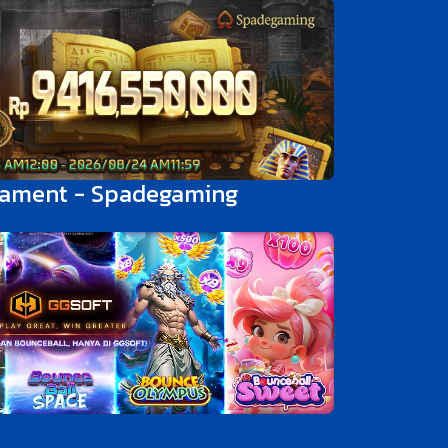
nament - Spadegaming