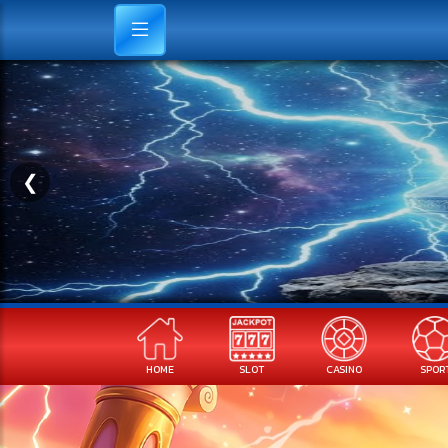
❮
HOME
SLOT
CASINO
SPOR