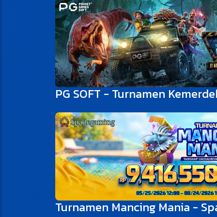
PG SOFT - Turnamen Kemerdek
Turnamen Mancing Mania - S