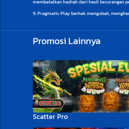
membatalkan hadiah dari hasil kecurangan p
9. Pragmatic Play berhak mengubah, menghen
Promosi Lainnya
Scatter Pro