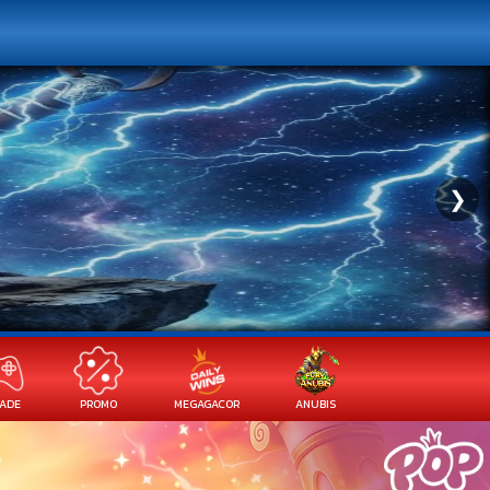
❯
ADE
PROMO
MEGAGACOR
ANUBIS