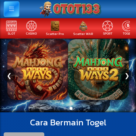
SLOT
CASINO
Scatter Pro
Scatter WAR
SPORT
TOGEL
❮
❯
Cara Bermain Togel