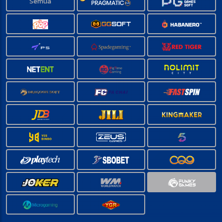
Semua