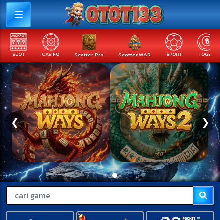
T
CASINO
Scatter Pro
Scatter WAR
SPORT
TOGEL
TAB
❮
❯