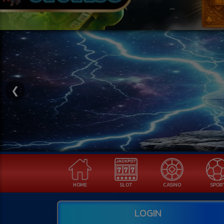
❮
HOME
SLOT
CASINO
SPOR
LOGIN