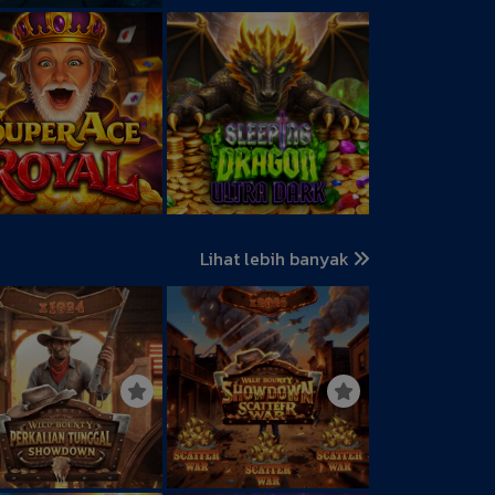
Lihat lebih banyak