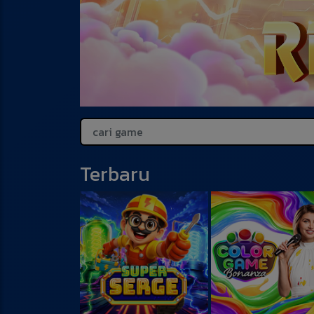
Terbaru