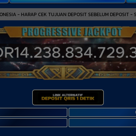
M DEPOSIT - SALAM OTOT133