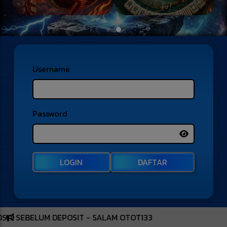
Username
Password
LOGIN
DAFTAR
- SALAM OTOT133