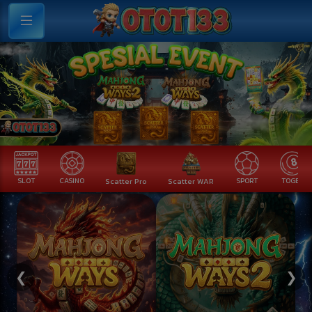
CASINO
Scatter Pro
Scatter WAR
SPORT
TOGEL
TABLE
❮
❯