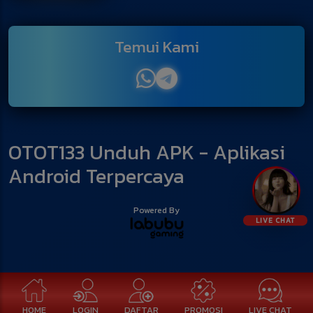
Temui Kami
OTOT133 Unduh APK - Aplikasi
Android Terpercaya
Powered By
LIVE CHAT
HOME
LOGIN
DAFTAR
PROMOSI
LIVE CHAT