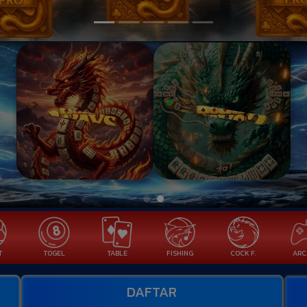
T
TOGEL
TABLE
FISHING
COCK F.
ARC
DAFTAR