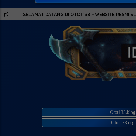
 ONLINE DI INDONESIA - HARAP CEK TUJUAN DEPOSIT SEBEL