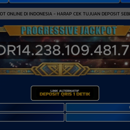
UM DEPOSIT - SALAM OTOT133