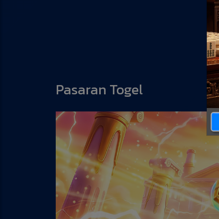
Pasaran Togel