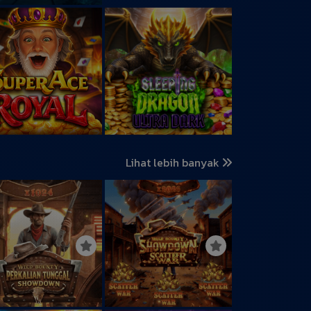
Lihat lebih banyak