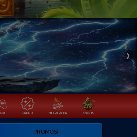
❯
ADE
PROMO
MEGAGACOR
ANUBIS
PROMOSI