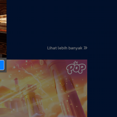
Lihat lebih banyak