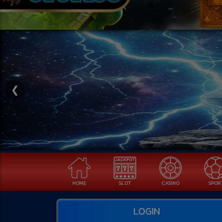
❮
HOME
SLOT
CASINO
SPOR
LOGIN