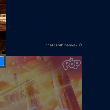
Lihat lebih banyak