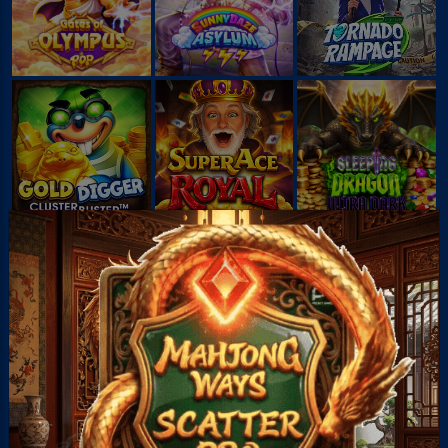
Populer
Lihat lebih banyak