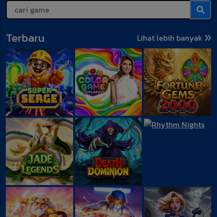
Terbaru
Lihat lebih banyak