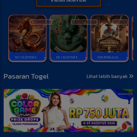
Pasaran Togel
Lihat lebih banyak