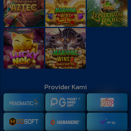
Provider Kami