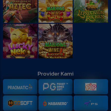
Provider Kami