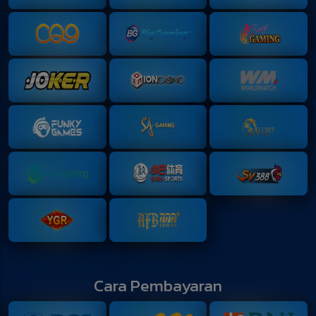
Cara Pembayaran