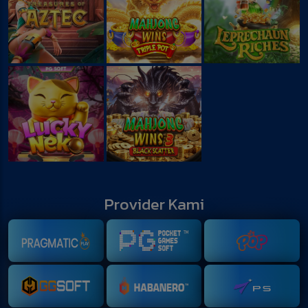
Provider Kami