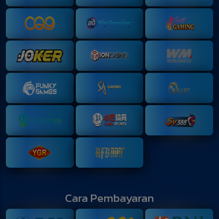
Cara Pembayaran