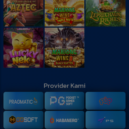
Provider Kami