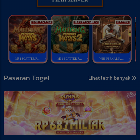
Pasaran Togel
Lihat lebih banyak