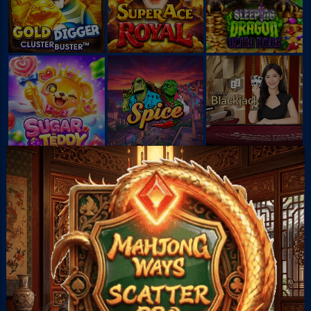
Populer
Lihat lebih banyak