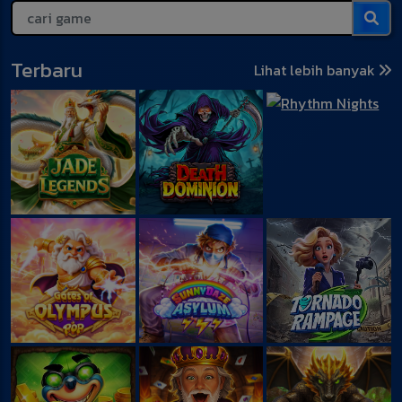
Terbaru
Lihat lebih banyak