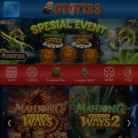
SLOT
CASINO
Scatter Pro
Scatter WAR
SPORT
TOGEL
❮
❯