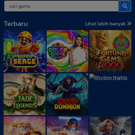
Terbaru
Lihat lebih banyak