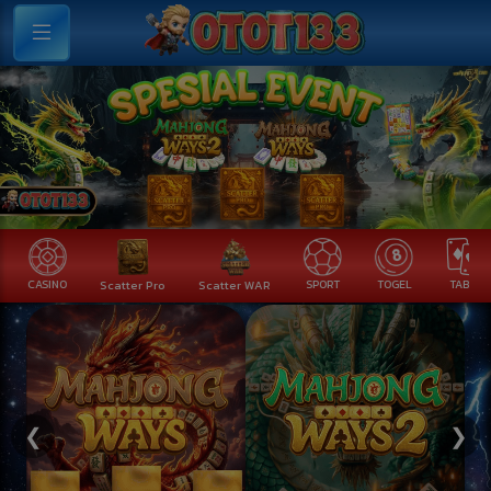
CASINO
Scatter Pro
Scatter WAR
SPORT
TOGEL
TABLE
❮
❯