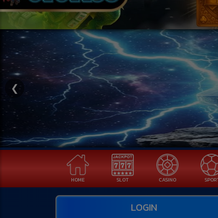
❮
HOME
SLOT
CASINO
SPOR
LOGIN