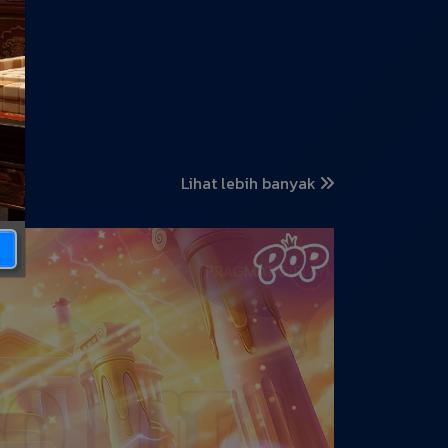
Lihat lebih banyak