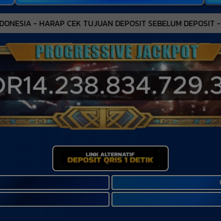
UM DEPOSIT - SALAM OTOT133