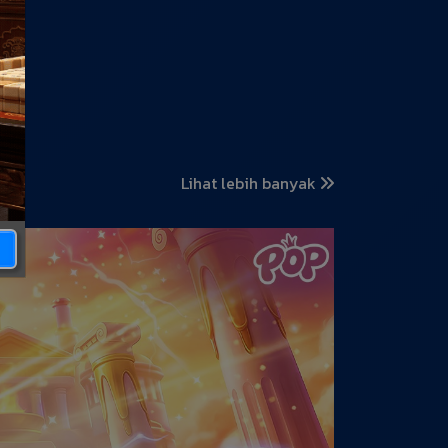
Lihat lebih banyak