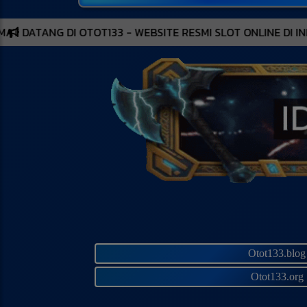
 ONLINE DI INDONESIA - HARAP CEK TUJUAN DEPOSIT SEBEL