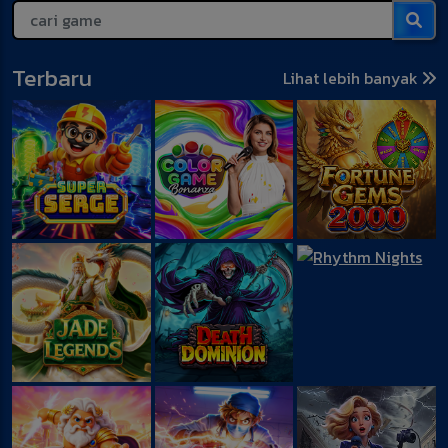
Terbaru
Lihat lebih banyak