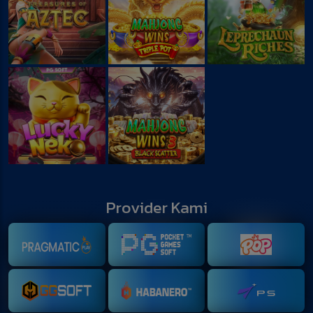
Provider Kami