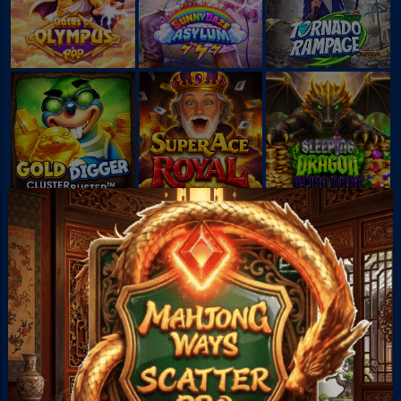
Populer
Lihat lebih banyak