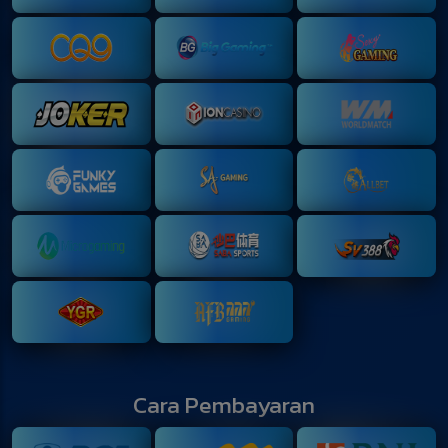
Cara Pembayaran