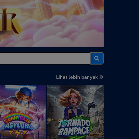
Lihat lebih banyak