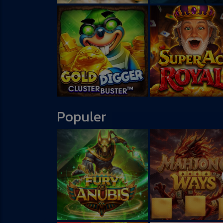
Populer