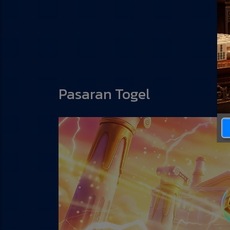
Pasaran Togel