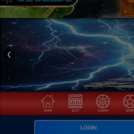
❮
HOME
SLOT
CASINO
SPOR
LOGIN