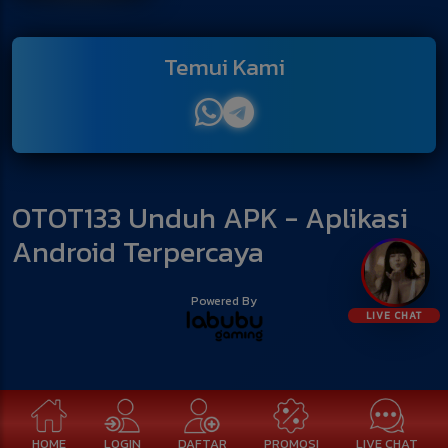
Temui Kami
OTOT133 Unduh APK - Aplikasi
Android Terpercaya
Powered By
LIVE CHAT
HOME
LOGIN
DAFTAR
PROMOSI
LIVE CHAT