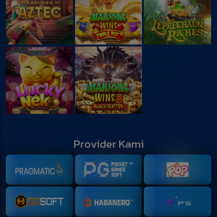
Provider Kami