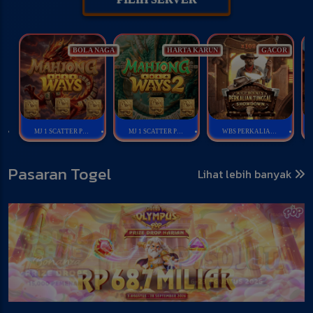
Pasaran Togel
Lihat lebih banyak