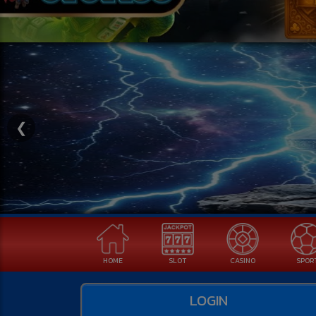
❮
HOME
SLOT
CASINO
SPOR
LOGIN