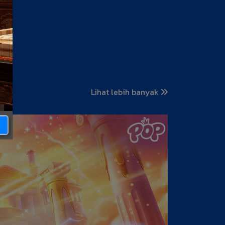
Lihat lebih banyak