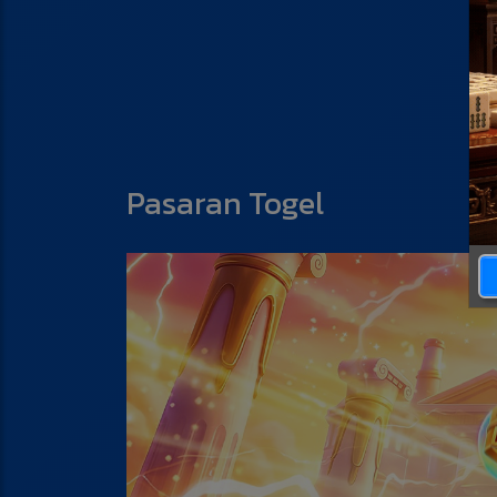
Pasaran Togel