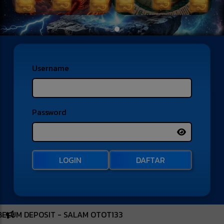
Username
Password
LOGIN
DAFTAR
LAM OTOT133