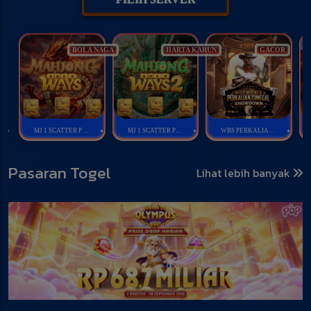
Pasaran Togel
Lihat lebih banyak