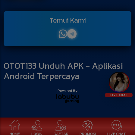
Temui Kami
OTOT133 Unduh APK - Aplikasi
Android Terpercaya
Powered By
LIVE CHAT
HOME
LOGIN
DAFTAR
PROMOSI
LIVE CHAT