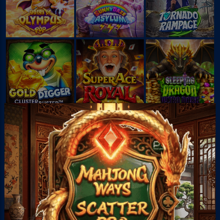
Populer
Lihat lebih banyak