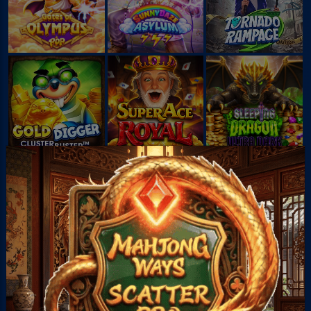
Populer
Lihat lebih banyak