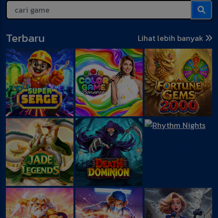
Terbaru
Lihat lebih banyak