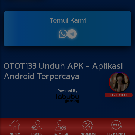
Temui Kami
OTOT133 Unduh APK - Aplikasi
Android Terpercaya
Powered By
LIVE CHAT
HOME
LOGIN
DAFTAR
PROMOSI
LIVE CHAT