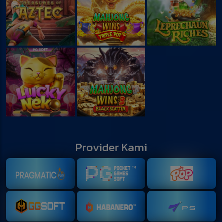
Provider Kami