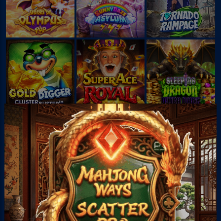
Populer
Lihat lebih banyak