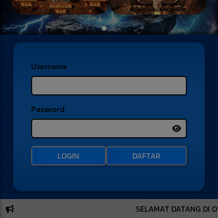
Username
Password
LOGIN
DAFTAR
SELAMAT DATANG DI OTOT133 - WEBSITE RES