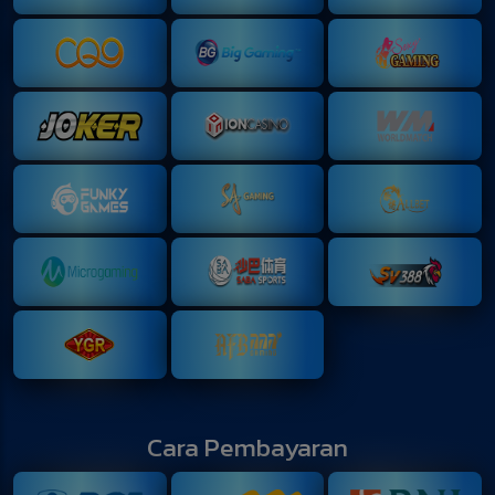
Cara Pembayaran