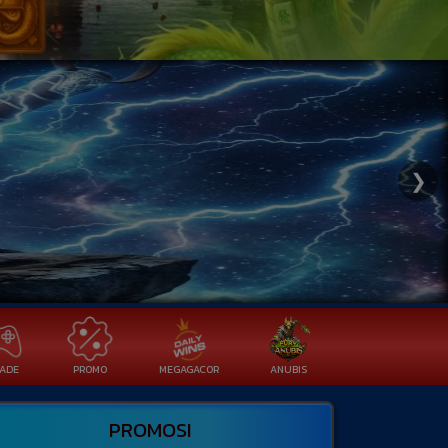
❯
ADE
PROMO
MEGAGACOR
ANUBIS
PROMOSI