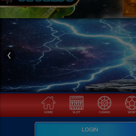
❮
HOME
SLOT
CASINO
SPOR
LOGIN