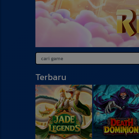
Terbaru