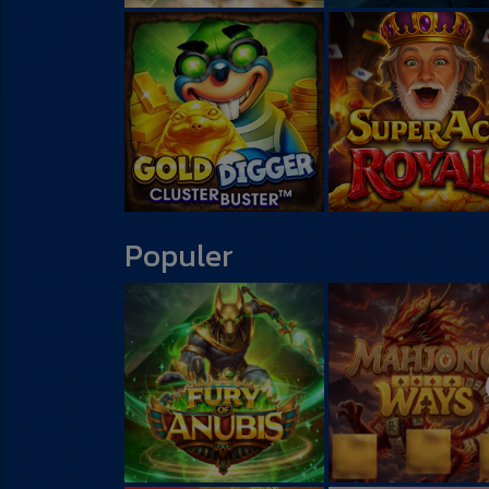
Populer